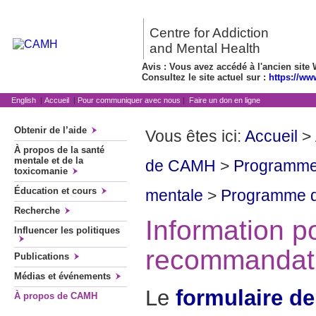
Centre for Addiction
and Mental Health
Avis : Vous avez accédé à l'ancien site 
Consultez le site actuel sur :
https://ww
English
|
Accueil
|
Pour communiquer avec nous
|
Faire un don en ligne
Obtenir de l’aide
Vous êtes ici:
Accueil
>
À propos de la santé
mentale et de la
de CAMH
>
Programme
toxicomanie
Éducation et cours
mentale
>
Programme de
Recherche
Information p
Influencer les politiques
recommandat
Publications
Médias et événements
Le
formulaire d
À propos de CAMH