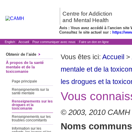
Centre for Addiction
and Mental Health
Avis : Vous avez accédé à l'ancien site 
Consultez le site actuel sur :
https://ww
English
|
Accueil
|
Pour communiquer avec nous
|
Faire un don en ligne
Obtenir de l’aide
Vous êtes ici:
Accueil
>
À propos de la santé
mentale et de la
mentale et de la toxico
toxicomanie
les drogues et la toxic
Page principale
Renseignements sur la
Vous connaiss
santé mentale
Renseignements sur les
drogues et la
toxicomanie
© 2003, 2010 CAMH
Renseignements sur les
troubles concomitants
Noms communs
Information sur les