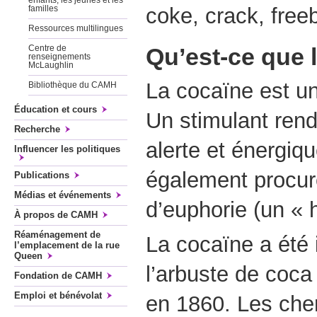
enfants, les jeunes et les
coke, crack, free
familles
Ressources multilingues
Qu’est-ce que 
Centre de
renseignements
McLaughlin
La cocaïne est u
Bibliothèque du CAMH
Éducation et cours
Un stimulant ren
Recherche
alerte et énergiq
Influencer les politiques
également procur
Publications
Médias et événements
d’euphorie (un « h
À propos de CAMH
Réaménagement de
La cocaïne a été 
l’emplacement de la rue
Queen
l’arbuste de coca
Fondation de CAMH
Emploi et bénévolat
en 1860. Les cher