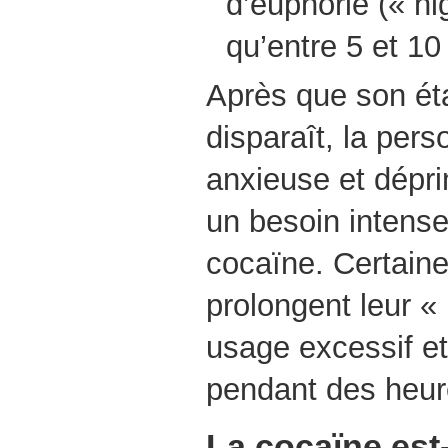
d’euphorie (« hi
qu’entre 5 et 10
Après que son éta
disparaît, la pers
anxieuse et dépri
un besoin intense
cocaïne. Certain
prolongent leur «
usage excessif et
pendant des heure
La cocaïne est