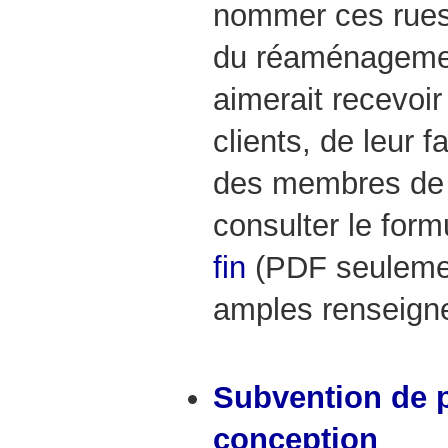
nommer ces rue
du réaménagemen
aimerait recevoi
clients, de leur f
des membres de la
consulter le form
fin
(PDF seulemen
amples renseign
Subvention de p
conception