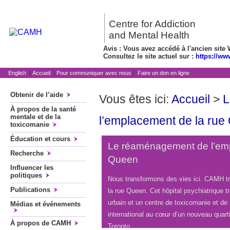
Centre for Addiction
and Mental Health
Avis : Vous avez accédé à l'ancien site 
Consultez le site actuel sur :
https://ww
English
|
Accueil
|
Pour communiquer avec nous
|
Faire un don en ligne
Obtenir de l’aide
Vous êtes ici:
Accueil
>
L
À propos de la santé
mentale et de la
l’emplacement de la rue
toxicomanie
Éducation et cours
Le réaménagement de l’emp
Recherche
Queen
Influencer les
politiques
Nous transformons des vies ici. CAMH 
Publications
la rue Queen. Cet hôpital psychiatrique tr
urbain et un centre de toxicomanie et de
Médias et événements
international au cœur d’un nouveau quartie
À propos de CAMH
Toronto.