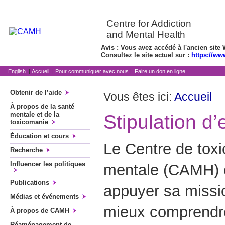
Centre for Addiction
and Mental Health
Avis : Vous avez accédé à l'ancien site 
Consultez le site actuel sur :
https://ww
English
|
Accueil
|
Pour communiquer avec nous
|
Faire un don en ligne
Obtenir de l’aide
Vous êtes ici:
Accueil
À propos de la santé
mentale et de la
Stipulation d
toxicomanie
Éducation et cours
Le Centre de tox
Recherche
Influencer les politiques
mentale (CAMH) o
Publications
appuyer sa missio
Médias et événements
mieux comprendre
À propos de CAMH
Réaménagement de