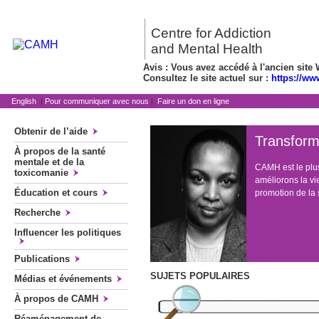
Centre for Addiction
and Mental Health
Avis : Vous avez accédé à l'ancien site 
Consultez le site actuel sur :
https://ww
English
|
Pour communiquer avec nous
|
Faire un don en ligne
Obtenir de l’aide
Transform
À propos de la santé
mentale et de la
CAMH est le plu
toxicomanie
améliorons la vi
Éducation et cours
promotion de la s
Recherche
Influencer les politiques
Publications
SUJETS POPULAIRES
Médias et événements
À propos de CAMH
Réaménagement de