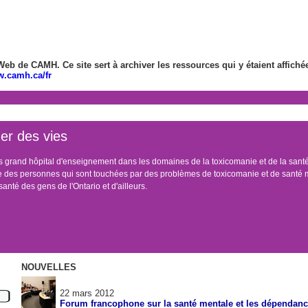
Web de CAMH. Ce site sert à archiver les ressources qui y étaient affiché
w.camh.ca/fr
er des vies
s grand hôpital d'enseignement dans les domaines de la toxicomanie et de la san
e des personnes qui sont touchées par des problèmes de toxicomanie et de santé m
anté des gens de l'Ontario et d'ailleurs.
NOUVELLES
22 mars 2012
Forum francophone sur la santé mentale et les dépendan