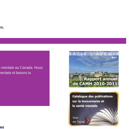
es.
té mentale au Canada. Nous
entale et faisons la
ces