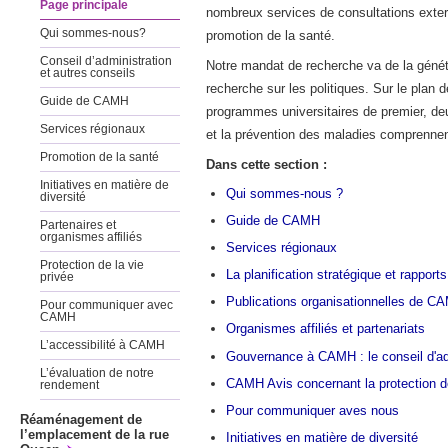
Page principale
nombreux services de consultations extern
Qui sommes-nous?
promotion de la santé.
Conseil d’administration
Notre mandat de recherche va de la généti
et autres conseils
recherche sur les politiques. Sur le plan d
Guide de CAMH
programmes universitaires de premier, deu
Services régionaux
et la prévention des maladies comprennent
Promotion de la santé
Dans cette section :
Initiatives en matière de
Qui sommes-nous ?
diversité
Guide de CAMH
Partenaires et
organismes affiliés
Services régionaux
Protection de la vie
La planification stratégique et rapport
privée
Publications organisationnelles de C
Pour communiquer avec
CAMH
Organismes affiliés et partenariats
L’accessibilité à CAMH
Gouvernance à CAMH : le conseil d'ad
L’évaluation de notre
CAMH Avis concernant la protection de
rendement
Pour communiquer aves nous
Réaménagement de
l’emplacement de la rue
Initiatives en matière de diversité