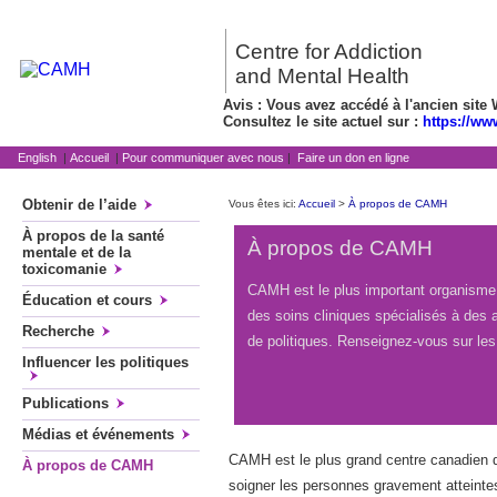
Centre for Addiction
and Mental Health
Avis : Vous avez accédé à l'ancien site 
Consultez le site actuel sur :
https://ww
English
|
Accueil
|
Pour communiquer avec nous
|
Faire un don en ligne
Obtenir de l’aide
Vous êtes ici:
Accueil
>
À propos de CAMH
À propos de la santé
À propos de CAMH
mentale et de la
toxicomanie
CAMH est le plus important organisme 
Éducation et cours
des soins cliniques spécialisés à des a
Recherche
de politiques. Renseignez-vous sur l
Influencer les politiques
Publications
Médias et événements
CAMH est le plus grand centre canadien d
À propos de CAMH
soigner les personnes gravement atteinte