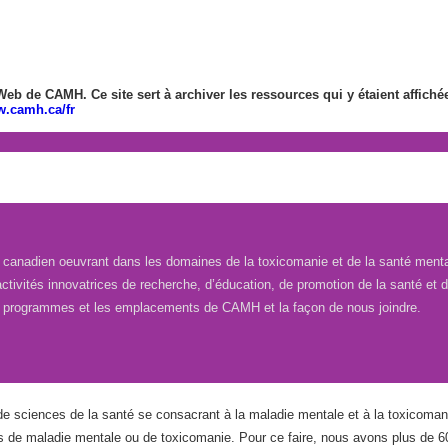
Web de CAMH. Ce site sert à archiver les ressources qui y étaient affiché
w.camh.ca/fr
canadien oeuvrant dans les domaines de la toxicomanie et de la santé mentale
ctivités innovatrices de recherche, d’éducation, de promotion de la santé et d
es programmes et les emplacements de CAMH et la façon de nous joindre.
e sciences de la santé se consacrant à la maladie mentale et à la toxicoma
s de maladie mentale ou de toxicomanie. Pour ce faire, nous avons plus de 60