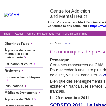
Centre for Addiction
and Mental Health
Avis : Vous avez accédé à l'ancien site 
Consultez le site actuel sur :
https://ww
English
|
Accueil
|
Pour communiquer avec nous
|
Faire un don en ligne
Obtenir de l’aide
Vous êtes ici:
Accueil
À propos de la santé
Communiqués de press
mentale et de la
toxicomanie
Remarque :
Éducation et cours
Certaines ressources de CAMH 
Pour accéder à une liste plus d
Recherche
ce sujet, veuillez consulter
la v
Influencer les politiques
Bien que des renseignements su
exister en français, le service 
Publications
français.
Médias et événements
Le 29 novembre 2011
À propos de CAMH
SCDSEO 2011: Le tabag
Réaménagement de