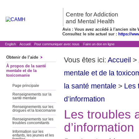
Centre for Addiction
and Mental Health
Avis : Vous avez accédé à l'ancien site 
Consultez le site actuel sur :
https://ww
English
|
Accueil
|
Pour communiquer avec nous
|
Faire un don en ligne
Obtenir de l’aide
Vous êtes ici:
Accueil
>
À propos de la santé
mentale et de la
mentale et de la toxico
toxicomanie
la santé mentale
>
Les 
Page principale
Renseignements sur la
d’information
santé mentale
Renseignements sur les
Les troubles 
drogues et la toxicomanie
Renseignements sur les
d’information
troubles concomitants
Information sur les
enfants, les jeunes et les