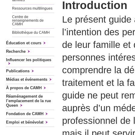
familles
Introduction
Ressources multilingues
Le présent guide 
Centre de
renseignements de
CAMH
l’intention des p
Bibliothèque du CAMH
de leur famille et
Éducation et cours
Recherche
personnes intére
Influencer les politiques
comprendre la dé
Publications
Médias et événements
traitement et la f
À propos de CAMH
guide ne peut rem
Réaménagement de
l’emplacement de la rue
auprès d’un méde
Queen
Fondation de CAMH
professionnel de 
Emploi et bénévolat
mais il peut servi