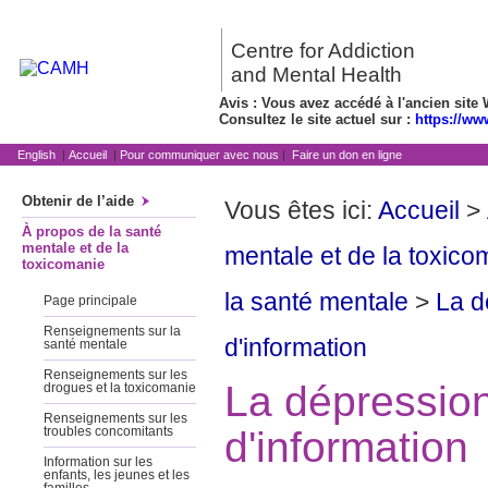
Centre for Addiction
and Mental Health
Avis : Vous avez accédé à l'ancien site 
Consultez le site actuel sur :
https://ww
English
|
Accueil
|
Pour communiquer avec nous
|
Faire un don en ligne
Obtenir de l’aide
Vous êtes ici:
Accueil
>
À propos de la santé
mentale et de la
mentale et de la toxico
toxicomanie
la santé mentale
>
La d
Page principale
Renseignements sur la
d'information
santé mentale
Renseignements sur les
La dépression
drogues et la toxicomanie
Renseignements sur les
d'information
troubles concomitants
Information sur les
enfants, les jeunes et les